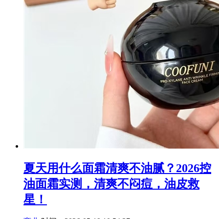
夏天用什么面霜清爽不油腻？2026控
油面霜实测，清爽不闷痘，油皮救
星！