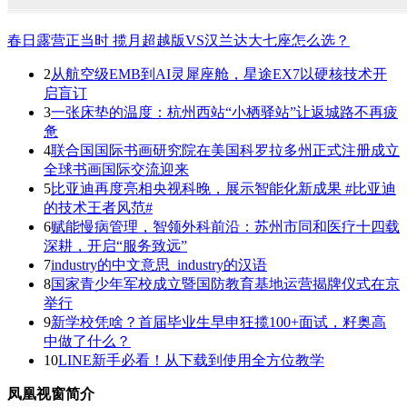
春日露营正当时 揽月超越版VS汉兰达大七座怎么选？
2
从航空级EMB到AI灵犀座舱，星途EX7以硬核技术开
启盲订
3
一张床垫的温度：杭州西站“小栖驿站”让返城路不再疲
惫
4
联合国国际书画研究院在美国科罗拉多州正式注册成立
全球书画国际交流迎来
5
比亚迪再度亮相央视科晚，展示智能化新成果 #比亚迪
的技术王者风范#
6
赋能慢病管理，智领外科前沿：苏州市同和医疗十四载
深耕，开启“服务致远”
7
industry的中文意思_industry的汉语
8
国家青少年军校成立暨国防教育基地运营揭牌仪式在京
举行
9
新学校凭啥？首届毕业生早申狂揽100+面试，籽奥高
中做了什么？
10
LINE新手必看！从下载到使用全方位教学
凤凰视窗简介