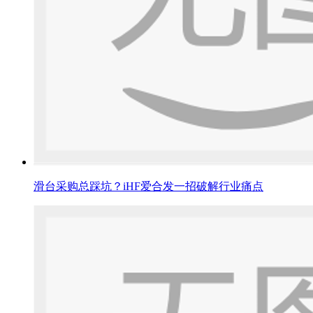
滑台采购总踩坑？iHF爱合发一招破解行业痛点